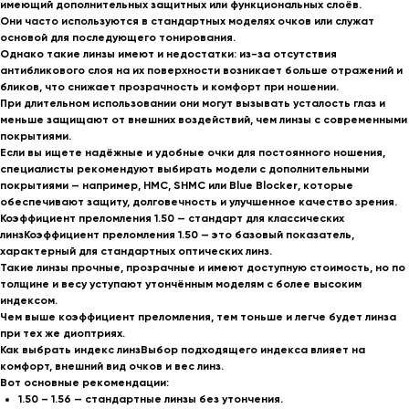
имеющий дополнительных защитных или функциональных слоёв.
Они часто используются в стандартных моделях очков или служат
основой для последующего тонирования
.
Однако такие линзы имеют и недостатки: из-за отсутствия
антибликового слоя на их поверхности возникает больше
отражений и
бликов
, что снижает прозрачность и комфорт при ношении.
При длительном использовании они могут вызывать
усталость глаз
и
меньше защищают от внешних воздействий, чем линзы с современными
покрытиями.
Если вы ищете
надёжные и удобные очки для постоянного ношения
,
специалисты рекомендуют выбирать модели с дополнительными
покрытиями — например,
HMC, SHMC или Blue Blocker
, которые
обеспечивают защиту, долговечность и улучшенное качество зрения.
Коэффициент преломления 1.50 — стандарт для классических
линзКоэффициент преломления
1.50
— это базовый показатель,
характерный для стандартных оптических линз.
Такие линзы прочные, прозрачные и имеют
доступную стоимость
, но по
толщине и весу уступают утончённым моделям с более высоким
индексом.
Чем выше коэффициент преломления, тем
тоньше и легче
будет линза
при тех же диоптриях.
Как выбрать индекс линзВыбор подходящего индекса влияет на
комфорт, внешний вид очков и вес линз.
Вот основные рекомендации:
1.50 – 1.56
— стандартные линзы без утончения.