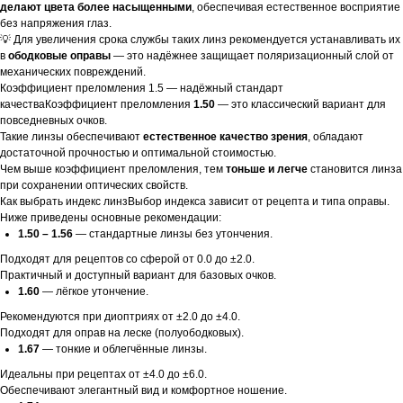
делают цвета более насыщенными
, обеспечивая естественное восприятие
без напряжения глаз.
💡 Для увеличения срока службы таких линз рекомендуется устанавливать их
в
ободковые оправы
— это надёжнее защищает поляризационный слой от
механических повреждений.
Коэффициент преломления 1.5 — надёжный стандарт
качестваКоэффициент преломления
1.50
— это классический вариант для
повседневных очков.
Такие линзы обеспечивают
естественное качество зрения
, обладают
достаточной прочностью и оптимальной стоимостью.
Чем выше коэффициент преломления, тем
тоньше и легче
становится линза
при сохранении оптических свойств.
Как выбрать индекс линзВыбор индекса зависит от рецепта и типа оправы.
Ниже приведены основные рекомендации:
1.50 – 1.56
— стандартные линзы без утончения.
Подходят для рецептов со сферой от 0.0 до ±2.0.
Практичный и доступный вариант для базовых очков.
1.60
— лёгкое утончение.
Рекомендуются при диоптриях от ±2.0 до ±4.0.
Подходят для оправ на леске (полуободковых).
1.67
— тонкие и облегчённые линзы.
Идеальны при рецептах от ±4.0 до ±6.0.
Обеспечивают элегантный вид и комфортное ношение.