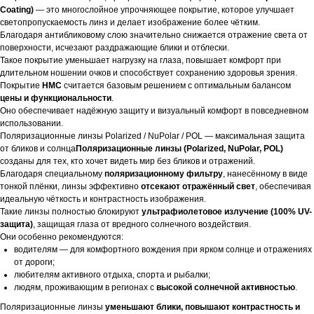
Coating)
— это многослойное упрочняющее покрытие, которое улучшает
светопропускаемость линз и делает изображение более чётким.
Благодаря антибликовому слою значительно снижается отражение света от
поверхности, исчезают раздражающие блики и отблески.
Такое покрытие уменьшает нагрузку на глаза, повышает комфорт при
длительном ношении очков и способствует сохранению здоровья зрения.
Покрытие
HMC
считается базовым решением с оптимальным балансом
цены и функциональности
.
Оно обеспечивает надёжную защиту и визуальный комфорт в повседневном
использовании.
Поляризационные линзы Polarized / NuPolar / POL — максимальная защита
от бликов и солнца
Поляризационные линзы (Polarized, NuPolar, POL)
созданы для тех, кто хочет видеть мир без бликов и отражений.
Благодаря специальному
поляризационному фильтру
, нанесённому в виде
тонкой плёнки, линзы эффективно
отсекают отражённый свет
, обеспечивая
идеальную чёткость и контрастность изображения.
Такие линзы полностью блокируют
ультрафиолетовое излучение (100% UV-
защита)
, защищая глаза от вредного солнечного воздействия.
Они особенно рекомендуются:
водителям — для комфортного вождения при ярком солнце и отражениях
от дороги;
любителям активного отдыха, спорта и рыбалки;
людям, проживающим в регионах с
высокой солнечной активностью
.
Поляризационные линзы
уменьшают блики, повышают контрастность и