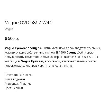
Vogue OVO 5367 W44
Vogue
6 500
р.
Vogue Eyewear бренд
с 40-летним опытом в производстве стильных,
модных очков с собственным стилем. В 1990
бренд
обрёл новую
популярность, когда стал частью концерна Luxottica Group S.p.A.. ... В
коллекциях
Vogue Eyewear
, в основном, женские коллекции очков,
которые подчеркнут вашу оригинальность и стиль.
Категория: Женские
Тип: Ободковая
Материал: Пластик
Цвет: Черный