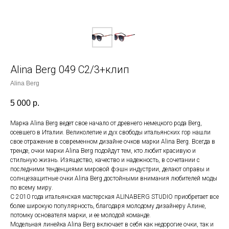
Alina Berg 049 C2/3+клип
Alina Berg
5 000
р.
Марка Alina Berg ведет свое начало от древнего немецкого рода Berg,
осевшего в Италии. Великолепие и дух свободы итальянских гор нашли
свое отражение в современном дизайне очков марки Alina Berg. Всегда в
тренде, очки марки Alina Berg подойдут тем, кто любит красивую и
стильную жизнь. Изящество, качество и надежность, в сочетании с
последними тенденциями мировой фэшн индустрии, делают оправы и
солнцезащитные очки Alina Berg достойными внимания любителей моды
по всему миру.
С 2010 года итальянская мастерская ALINABERG STUDIO приобретает все
более широкую популярность, благодаря молодому дизайнеру Алине,
потомку основателя марки, и ее молодой команде.
Модельная линейка Alina Berg включает в себя как недорогие очки, так и