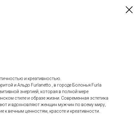
ктичностью и креативностью.
итой и Альдо Furlanetto , в городе Болонья Furla
зитивной энергией, которая в полной мере
нском стиле и образе жизни. Современная эстетика
ают и вдохновляют женщин мужчин по всему миру,
е к вечным ценностям, красоте и креативности.