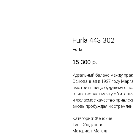
Furla 443 302
Furla
15 300
р.
Идеальный баланс между пра
Основанная в 1927 году Маргар
смотрит в лицо будущему с по
олицетворяет мечту об италья
и желаемое качество привлек
вновь пробуждая их стремлени
Категория: Женские
Тип: Ободковая
Материал: Металл