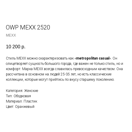
OWP MEXX 2520
MEXX
10 200
р.
Стиль MEXX можно охарактеризовать как «
metropolitan casual
». Он
олицетворяет сущность большого города, где важен не только стиль, но и
комфорт. Марка MEXX всегда славилась превосходным качеством. Она
рассчитана в основном на людей 25-35 лет, но есть классические
коллекции, которые могут прийтись по вкусу старшему поколению.
Категория: Женские
Тип: Ободковая
Материал: Пластик
Цвет: Оранжевый