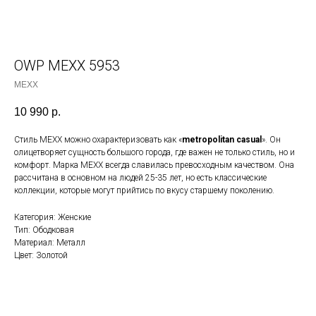
OWP MEXX 5953
MEXX
10 990
р.
Стиль MEXX можно охарактеризовать как «
metropolitan casual
». Он
олицетворяет сущность большого города, где важен не только стиль, но и
комфорт. Марка MEXX всегда славилась превосходным качеством. Она
рассчитана в основном на людей 25-35 лет, но есть классические
коллекции, которые могут прийтись по вкусу старшему поколению.
Категория: Женские
Тип: Ободковая
Материал: Металл
Цвет: Золотой