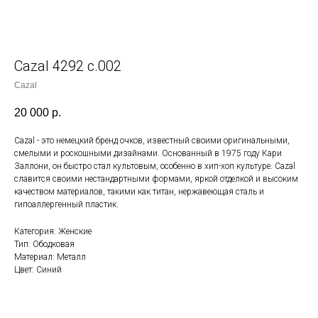
Cazal 4292 c.002
Cazal
20 000
р.
Cazal - это немецкий бренд очков, известный своими оригинальными,
смелыми и роскошными дизайнами. Основанный в 1975 году Кари
Заллони, он быстро стал культовым, особенно в хип-хоп культуре. Cazal
славится своими нестандартными формами, яркой отделкой и высоким
качеством материалов, такими как титан, нержавеющая сталь и
гипоаллергенный пластик.
Категория: Женские
Тип: Ободковая
Материал: Металл
Цвет: Синий