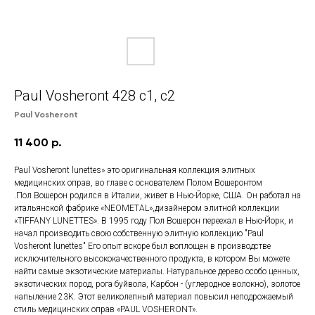
Paul Vosheront 428 с1, с2
Paul Vosheront
11 400
р.
Paul Vosheront lunettes» это оригинальная коллекция элитных
медицинских оправ, во главе с основателем Полом Вошеронтом
.Пол Вошерон родился в Италии, живет в Нью-Йорке, США. Он работал на
итальянской фабрике «NEOMETAL»,дизайнером элитной коллекции
«TIFFANY LUNETTES». В 1995 году Пол Вошерон переехал в Нью-Йорк, и
начал производить свою собственную элитную коллекцию "Paul
Vosheront lunettes" Его опыт вскоре был воплощен в производстве
исключительного высококачественного продукта, в котором Вы можете
найти самые экзотические материалы. Натуральное дерево особо ценных,
экзотических пород, рога буйвола, Карбон - (углеродное волокно), золотое
напыление 23К. Этот великолепный материал повысил неподрожаемый
стиль медицинских оправ «PAUL VOSHERONT».