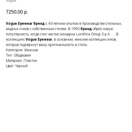
Vogue
7250,00
р.
Vogue Eyewear бренд
с 40-летним опытом в производстве стильных,
модных очков с собственным стилем. В 1990
бренд
обрёл новую
популярность, когда стал частью концерна Luxottica Group S.p.A.. ... В
коллекциях
Vogue Eyewear
, в основном, женские коллекции очков,
которые подчеркнут вашу оригинальность и стиль.
Категория: Женские
Тип: Ободковая
Материал: Пластик
Цвет: Черный