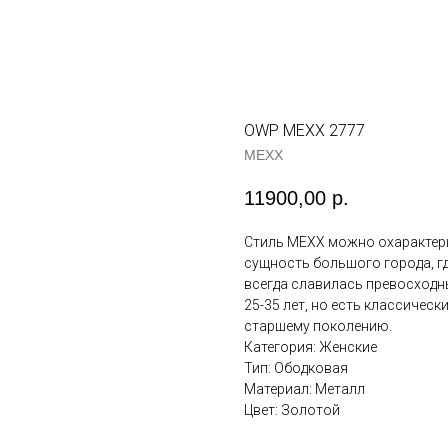
OWP MEXX 2777
MEXX
11900,00
р.
Стиль MEXX можно охарактери
сущность большого города, гд
всегда славилась превосходн
25-35 лет, но есть классическ
старшему поколению.
Категория: Женские
Тип: Ободковая
Материал: Металл
Цвет: Золотой