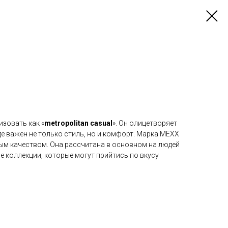
зовать как «
metropolitan casual
». Он олицетворяет
е важен не только стиль, но и комфорт. Марка MEXX
ым качеством. Она рассчитана в основном на людей
ие коллекции, которые могут прийтись по вкусу