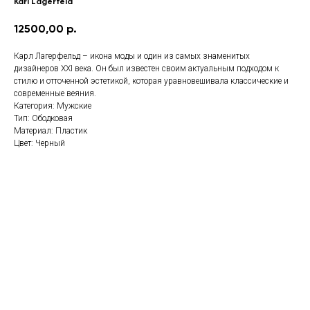
Karl Lagerfeld
12500,00
р.
Карл Лагерфельд – икона моды и один из самых знаменитых
дизайнеров XXI века. Он был известен своим актуальным подходом к
стилю и отточенной эстетикой, которая уравновешивала классические и
современные веяния.
Категория: Мужские
Тип: Ободковая
Материал: Пластик
Цвет: Черный