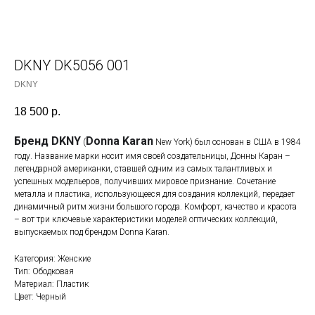
DKNY DK5056 001
DKNY
18 500
р.
Бренд DKNY
Donna Karan
(
New York) был основан в США в 1984
году. Название марки носит имя своей создательницы, Донны Каран –
легендарной американки, ставшей одним из самых талантливых и
успешных модельеров, получивших мировое признание. Сочетание
металла и пластика, использующееся для создания коллекций, передает
динамичный ритм жизни большого города. Комфорт, качество и красота
– вот три ключевые характеристики моделей оптических коллекций,
выпускаемых под брендом Donna Karan.
Категория: Женские
Тип: Ободковая
Материал: Пластик
Цвет: Черный