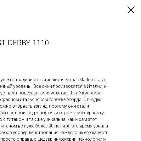
ST DERBY 1110
ly». Это традиционный знак качества «Made in Italy»,
нный уровень. Все очки производятся в Италии, и
рует все процессы производства. Штаб-квартира
екрасном итальянском городке Агордо. От чудес
ожно оторвать взгляд, поэтому они стали
тобы все произведенные очки отражали их красоту.
о с титаном и так же уникальна, как и сам этот
итаном вот уже более 30 лет и за это время узнала
собов усовершенствования каждого из его качеств.
е просто оправа, а шедевр инженерии, технологии и