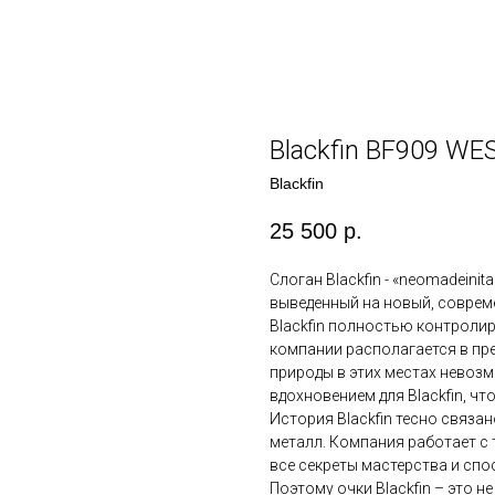
Blackfin BF909 WE
Blackfin
25 500
р.
Слоган Blackfin - «neomadeinita
выведенный на новый, совреме
Blackfin полностью контроли
компании располагается в пр
природы в этих местах невозм
вдохновением для Blackfin, ч
История Blackfin тесно связан
металл. Компания работает с т
все секреты мастерства и спо
Поэтому очки Blackfin – это н