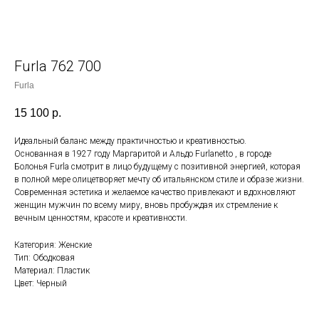
Furla 762 700
Furla
15 100
р.
Идеальный баланс между практичностью и креативностью.
Основанная в 1927 году Маргаритой и Альдо Furlanetto , в городе
Болонья Furla смотрит в лицо будущему с позитивной энергией, которая
в полной мере олицетворяет мечту об итальянском стиле и образе жизни.
Современная эстетика и желаемое качество привлекают и вдохновляют
женщин мужчин по всему миру, вновь пробуждая их стремление к
вечным ценностям, красоте и креативности.
Категория: Женские
Тип: Ободковая
Материал: Пластик
Цвет: Черный