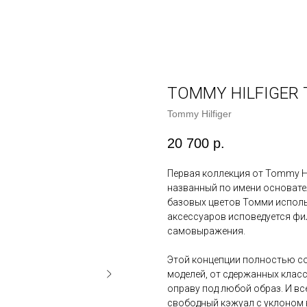
TOMMY HILFIGER 
Tommy Hilfiger
20 700
р.
Первая коллекция от Tommy Hilf
названный по имени основате
базовых цветов Томми использ
аксессуаров исповедуется фи
самовыражения.
Этой концепции полностью со
моделей, от сдержанных класс
оправу под любой образ. И вс
свободный кэжуал с уклоном 