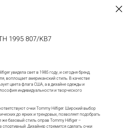
TH 1995 807/KB7
iger увидела свет в 1985 году, и сегодня бренд,
ля, воплощает американский стиль. В качестве
ует цвета флага США, а в дизайне одежды и
лософия индивидуальности и творческого
ответствуют очки Tommy Hilfiger. Широкий выбор
ических до ярких и трендовых, позволяет подобрать
е же базовый стиль оправ Tommy Hilfiger –
в спортивный. Дизайнер стремится сделать очки