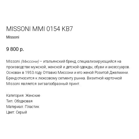
MISSONI MMI 0154 KB7
Missoni
9 800
р.
Missoni
(Миссони)
– итальянский
бренд
, специализирующийся на
производстве мужской, женской и детской одежды, обуви и
аксессуаров
.
Основан в 1953 году Оттавио Миссони и его женой Розитой Джелмини.
Бренд относится к
люксовому сегменту рынка
. Визитной карточкой
Missoni является зигзагообразный
принт
.
Категория: Женские
Тип: Ободковая
Материал: Пластик
Цвет: Серый