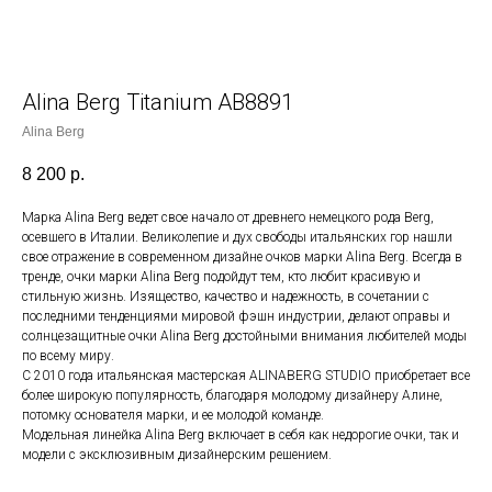
Alina Berg Titanium AB8891
Alina Berg
8 200
р.
Марка Alina Berg ведет свое начало от древнего немецкого рода Berg,
осевшего в Италии. Великолепие и дух свободы итальянских гор нашли
свое отражение в современном дизайне очков марки Alina Berg. Всегда в
тренде, очки марки Alina Berg подойдут тем, кто любит красивую и
стильную жизнь. Изящество, качество и надежность, в сочетании с
последними тенденциями мировой фэшн индустрии, делают оправы и
солнцезащитные очки Alina Berg достойными внимания любителей моды
по всему миру.
С 2010 года итальянская мастерская ALINABERG STUDIO приобретает все
более широкую популярность, благодаря молодому дизайнеру Алине,
потомку основателя марки, и ее молодой команде.
Модельная линейка Alina Berg включает в себя как недорогие очки, так и
модели c эксклюзивным дизайнерским решением.