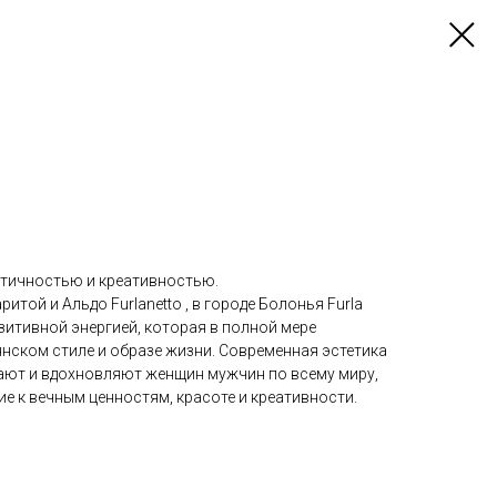
ктичностью и креативностью.
итой и Альдо Furlanetto , в городе Болонья Furla
зитивной энергией, которая в полной мере
нском стиле и образе жизни. Современная эстетика
ают и вдохновляют женщин мужчин по всему миру,
е к вечным ценностям, красоте и креативности.