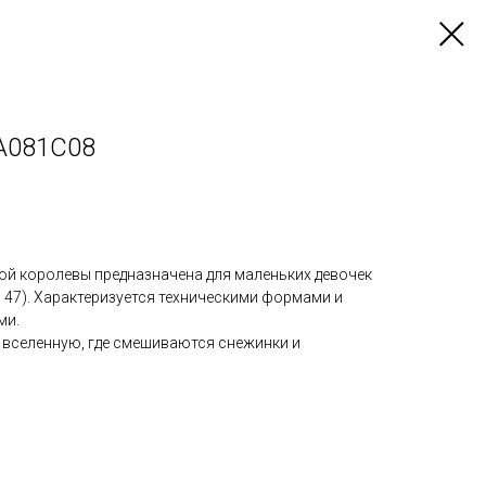
AA081C08
ной королевы предназначена для маленьких девочек
до 47). Характеризуется техническими формами и
ми.
 вселенную, где смешиваются снежинки и