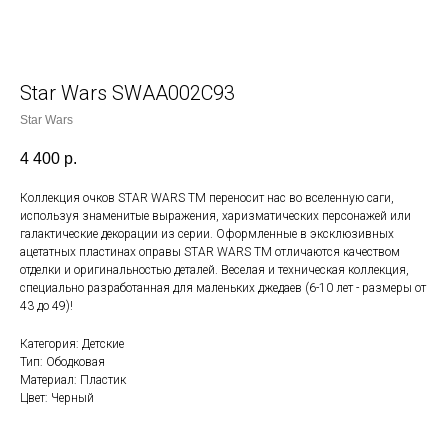
Star Wars SWAA002C93
Star Wars
4 400
р.
Коллекция очков STAR WARS TM переносит нас во вселенную саги,
используя знаменитые выражения, харизматических персонажей или
галактические декорации из серии. Оформленные в эксклюзивных
ацетатных пластинах оправы STAR WARS TM отличаются качеством
отделки и оригинальностью деталей. Веселая и техническая коллекция,
специально разработанная для маленьких джедаев (6-10 лет - размеры от
43 до 49)!
Категория: Детские
Тип: Ободковая
Материал: Пластик
Цвет: Черный