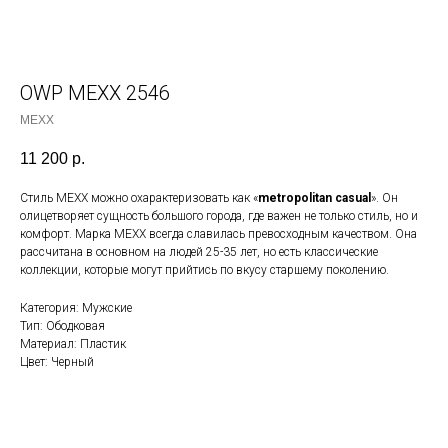
OWP MEXX 2546
MEXX
11 200
р.
Стиль MEXX можно охарактеризовать как «
metropolitan casual
». Он
олицетворяет сущность большого города, где важен не только стиль, но и
комфорт. Марка MEXX всегда славилась превосходным качеством. Она
рассчитана в основном на людей 25-35 лет, но есть классические
коллекции, которые могут прийтись по вкусу старшему поколению.
Категория: Мужские
Тип: Ободковая
Материал: Пластик
Цвет: Черный