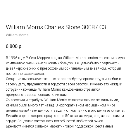
William Morris Charles Stone 30087 C3
William Morris
6 800
р.
В 1996 году Роберт Моррис создал William Morris London — независимую
компанию с очень «Английским» брендом. Ее целью было предложить
дизайнерские очки с превосходным оригинальным дизайном, который
постоянно развивается.
Создание высококачественных оправ требует упорного труда и любви к
своему делу, преданности и гордости своей работой. Именно это каждый
сотрудник команды William Morris каждодневно стремится
продемонстрировать своим клиентам.
Философия и атрибуты William Morris остаются такими же сильными,
какими были много лет назад. В корпоративном насыщенном мире
именно «семейные» ценности выделяют компанию и это ценят ее клиенты.
Дизайн оправ, которые продаются в 50 странах мира, создается в самом
сердце Лондона с учетом всех потребностей любителей очков.
Бренд отличается сильной маркетинговой поддержкой: рекламные