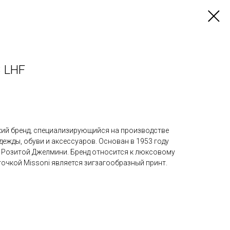
 LHF
кий
бренд
, специализирующийся на производстве
дежды, обуви и
аксессуаров
. Основан в 1953 году
 Розитой Джелмини. Бренд относится к
люксовому
рточкой Missoni является зигзагообразный
принт
.