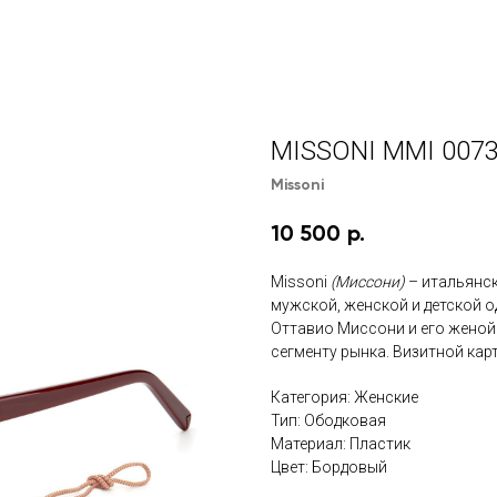
MISSONI MMI 0073
Missoni
10 500
р.
Missoni
(Миссони)
– итальянс
мужской, женской и детской о
Оттавио Миссони и его женой
сегменту рынка
. Визитной ка
Категория: Женские
Тип: Ободковая
Материал: Пластик
Цвет: Бордовый