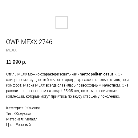
OWP MEXX 2746
MEXX
11 990
р.
Стиль MEXX можно охарактеризовать как «
metropolitan casual
». Он
олицетворяет сущность большого города, где важен не только стиль, но и
комфорт. Марка MEXX всегда славилась превосходным качеством. Она
рассчитана в основном на людей 25-35 лет, но есть классические
коллекции, которые могут прийтись по вкусу старшему поколению.
Категория: Женские
Тип: Ободковая
Материал: Металл
Цвет: Розовый