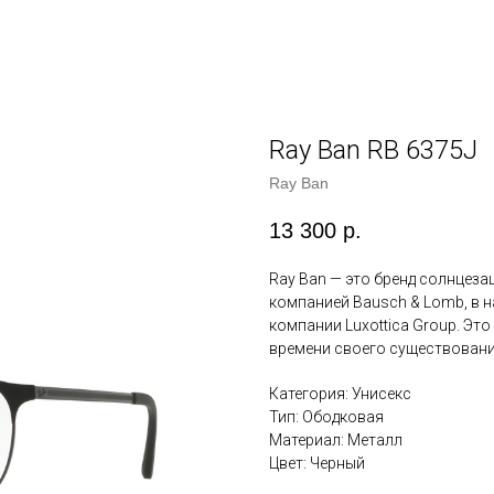
Ray Ban RB 6375J
Ray Ban
13 300
р.
Ray Ban — это бренд солнцез
компанией Bausch & Lomb, в 
компании Luxottica Group. Эт
времени своего существовани
Категория: Унисекс
Тип: Ободковая
Материал: Металл
Цвет: Черный