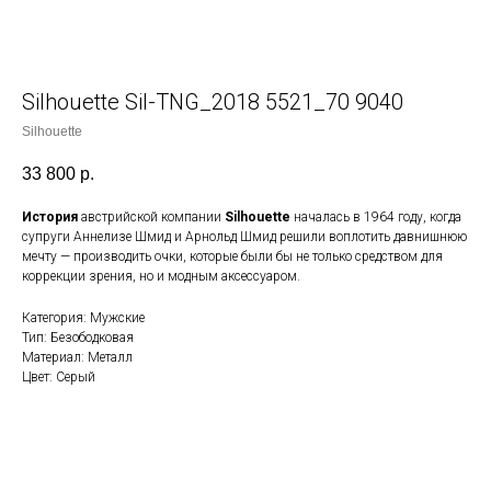
Silhouette Sil-TNG_2018 5521_70 9040
Silhouette
33 800
р.
История
австрийской компании
Silhouette
началась в 1964 году, когда
супруги Аннелизе Шмид и Арнольд Шмид решили воплотить давнишнюю
мечту — производить очки, которые были бы не только средством для
коррекции зрения, но и модным аксессуаром.
Категория: Мужские
Тип: Безободковая
Материал: Металл
Цвет: Серый