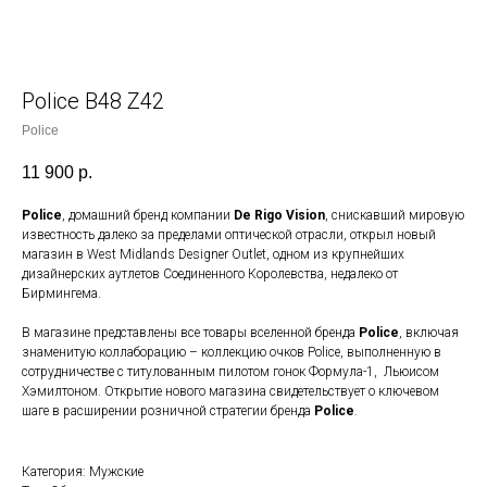
Police B48 Z42
Police
11 900
р.
Police
, домашний бренд компании
De Rigo Vision
, снискавший мировую
известность далеко за пределами оптической отрасли, открыл новый
магазин в West Midlands Designer Outlet, одном из крупнейших
дизайнерских аутлетов Соединенного Королевства, недалеко от
Бирмингема.
В магазине представлены все товары вселенной бренда
Police
, включая
знаменитую коллаборацию – коллекцию очков Police, выполненную в
сотрудничестве с титулованным пилотом гонок Формула-1, Льюисом
Хэмилтоном. Открытие нового магазина свидетельствует о ключевом
шаге в расширении розничной стратегии бренда
Police
.
Категория: Мужские