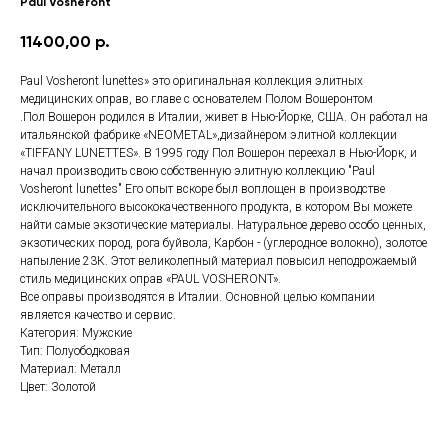
Paul Vosheront
11400,00
р.
Paul Vosheront lunettes» это оригинальная коллекция элитных
медицинских оправ, во главе с основателем Полом Вошеронтом
.Пол Вошерон родился в Италии, живет в Нью-Йорке, США. Он работал на
итальянской фабрике «NEOMETAL»,дизайнером элитной коллекции
«TIFFANY LUNETTES». В 1995 году Пол Вошерон переехал в Нью-Йорк, и
начал производить свою собственную элитную коллекцию "Paul
Vosheront lunettes" Его опыт вскоре был воплощен в производстве
исключительного высококачественного продукта, в котором Вы можете
найти самые экзотические материалы. Натуральное дерево особо ценных,
экзотических пород, рога буйвола, Карбон - (углеродное волокно), золотое
напыление 23К. Этот великолепный материал повысил неподрожаемый
стиль медицинских оправ «PAUL VOSHERONT».
Все оправы производятся в Италии. Основной целью компании
является качество и сервис.
Категория: Мужские
Тип: Полуободковая
Материал: Металл
Цвет: Золотой