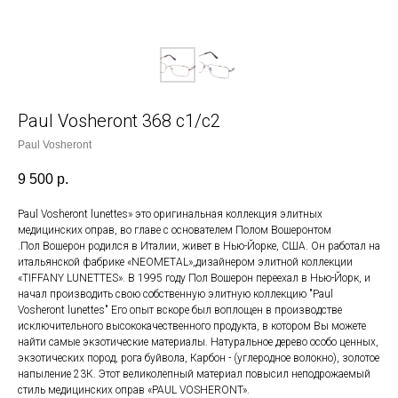
Paul Vosheront 368 с1/c2
Paul Vosheront
9 500
р.
Paul Vosheront lunettes» это оригинальная коллекция элитных
медицинских оправ, во главе с основателем Полом Вошеронтом
.Пол Вошерон родился в Италии, живет в Нью-Йорке, США. Он работал на
итальянской фабрике «NEOMETAL»,дизайнером элитной коллекции
«TIFFANY LUNETTES». В 1995 году Пол Вошерон переехал в Нью-Йорк, и
начал производить свою собственную элитную коллекцию "Paul
Vosheront lunettes" Его опыт вскоре был воплощен в производстве
исключительного высококачественного продукта, в котором Вы можете
найти самые экзотические материалы. Натуральное дерево особо ценных,
экзотических пород, рога буйвола, Карбон - (углеродное волокно), золотое
напыление 23К. Этот великолепный материал повысил неподрожаемый
стиль медицинских оправ «PAUL VOSHERONT».