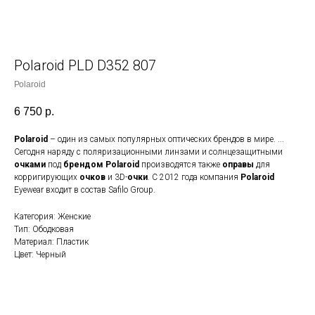
Роlаrоid PLD D352 807
Роlаrоid
6 750
р.
Polaroid
– один из самых популярных оптических брендов в мире. ...
Сегодня наряду с поляризационными линзами и солнцезащитными
очками
под
брендом Polaroid
производятся также
оправы
для
корригирующих
очков
и 3D-
очки
. С 2012 года компания
Polaroid
Eyewear входит в состав Safilo Group.
Категория: Женские
Тип: Ободковая
Материал: Пластик
Цвет: Черный