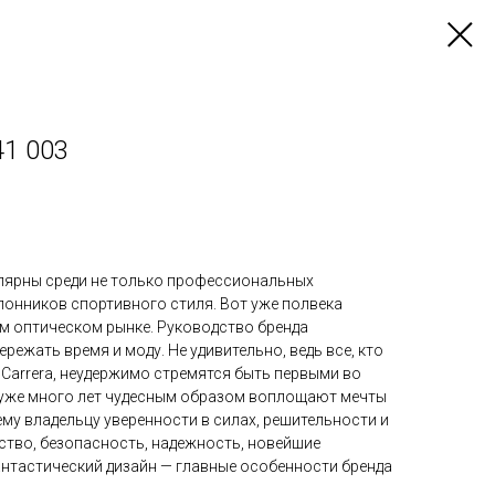
41 003
улярны среди не только профессиональных
лонников спортивного стиля. Вот уже полвека
м оптическом рынке. Руководство бренда
режать время и моду. Не удивительно, ведь все, кто
Carrera, неудержимо стремятся быть первыми во
 уже много лет чудесным образом воплощают мечты
му владельцу уверенности в силах, решительности и
ство, безопасность, надежность, новейшие
антастический дизайн — главные особенности бренда