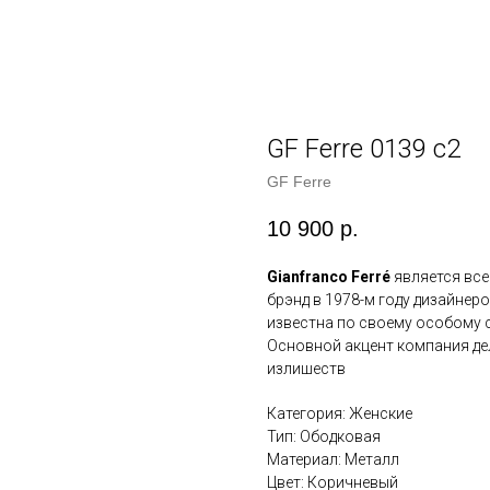
GF Ferre 0139 с2
GF Ferre
10 900
р.
Gianfranco Ferré
является вс
брэнд в 1978-м году дизайне
известна по своему особому 
Основной акцент компания дел
излишеств
Категория: Женские
Тип: Ободковая
Материал: Металл
Цвет: Коричневый