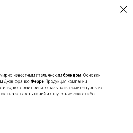
емирно известным итальянским
брендом
. Основан
ром Джанфранко
Ферре
. Продукция компании
стилю, который принято называть «архитектурным».
ает на четкость линий и отсутствие каких-либо