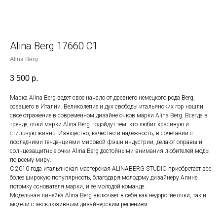
Alina Berg 17660 C1
Alina Berg
3 500
р.
Марка Alina Berg ведет свое начало от древнего немецкого рода Berg,
осевшего в Италии. Великолепие и дух свободы итальянских гор нашли
свое отражение в современном дизайне очков марки Alina Berg. Всегда в
тренде, очки марки Alina Berg подойдут тем, кто любит красивую и
стильную жизнь. Изящество, качество и надежность, в сочетании с
последними тенденциями мировой фэшн индустрии, делают оправы и
солнцезащитные очки Alina Berg достойными внимания любителей моды
по всему миру.
С 2010 года итальянская мастерская ALINABERG STUDIO приобретает все
более широкую популярность, благодаря молодому дизайнеру Алине,
потомку основателя марки, и ее молодой команде.
Модельная линейка Alina Berg включает в себя как недорогие очки, так и
модели c эксклюзивным дизайнерским решением.