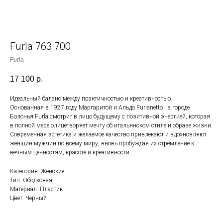
Furla 763 700
Furla
17 100
р.
Идеальный баланс между практичностью и креативностью.
Основанная в 1927 году Маргаритой и Альдо Furlanetto , в городе
Болонья Furla смотрит в лицо будущему с позитивной энергией, которая
в полной мере олицетворяет мечту об итальянском стиле и образе жизни.
Современная эстетика и желаемое качество привлекают и вдохновляют
женщин мужчин по всему миру, вновь пробуждая их стремление к
вечным ценностям, красоте и креативности.
Категория: Женские
Тип: Ободковая
Материал: Пластик
Цвет: Черный