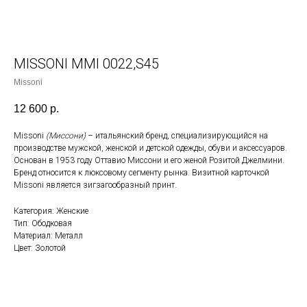
MISSONI MMI 0022,S45
Missoni
12 600
р.
Missoni
(Миссони)
– итальянский
бренд
, специализирующийся на
производстве мужской, женской и детской одежды, обуви и
аксессуаров
.
Основан в 1953 году Оттавио Миссони и его женой Розитой Джелмини.
Бренд относится к
люксовому сегменту рынка
. Визитной карточкой
Missoni является зигзагообразный
принт
.
Категория: Женские
Тип: Ободковая
Материал: Металл
Цвет: Золотой