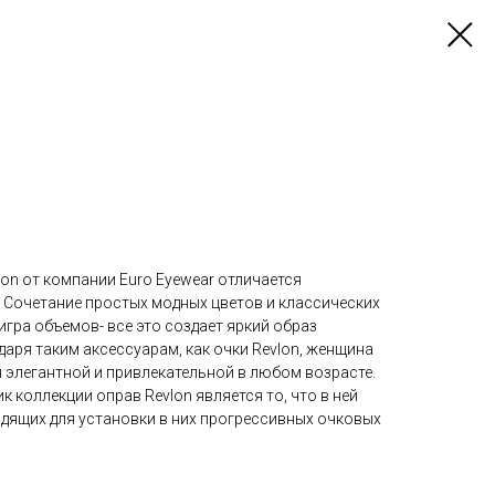
on от компании Euro Eyewear отличается
 Сочетание простых модных цветов и классических
игра объемов- все это создает яркий образ
аря таким аксессуарам, как очки Revlon, женщина
я элегантной и привлекательной в любом возрасте.
к коллекции оправ Revlon является то, что в ней
одящих для установки в них прогрессивных очковых