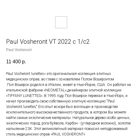
Paul Vosheront VT 2022 c 1/c2
Paul Vosheront
11 400
р.
Paul Vosheront lunettes» это оригинальная коллекция элитных
медицинских оправ, во главе с основателем Полом Вошеронтом
.Пол Вошерон родился в Италии, живет в Нью-Йорке, США. Он работал на
итальянской фабрике «NEOMETAL»,дизайнером элитной коллекции
«TIFFANY LUNETTES». В 1995 году Пол Вошерон переехал в Нью-Йорк, и
начал производить свою собственную элитную коллекцию "Paul
Vosheront lunettes" Его опыт вскоре был воплощен в производстве
исключительного высококачественного продукта, в котором Вы можете
найти самые экзотические материалы. Натуральное дерево особо ценных,
экзотических пород, рога буйвола, Карбон - (углеродное волокно), золотое
напыление 23К. Этот великолепный материал повысил неподрожаемый
стиль медицинских оправ «PAUL VOSHERONT».