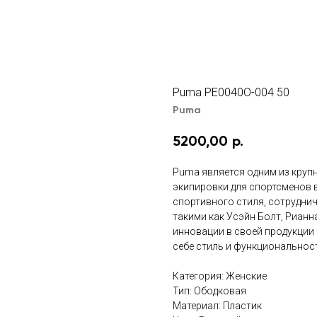
Puma PE0040O-004 50
Puma
5200,00
р.
Puma является одним из круп
экипировки для спортсменов 
спортивного стиля, сотрудни
такими как Усэйн Болт, Риан
инновации в своей продукции 
себе стиль и функциональнос
Категория: Женские
Тип: Ободковая
Материал: Пластик