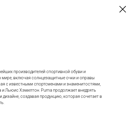
нейших производителей спортивной обуви и
в мире, включая солнцезащитные очки и оправы
чая с известными спортсменами и знаменитостями,
на и Льюис Хэмилтон. Puma продолжает внедрять
и дизайне, создавая продукцию, которая сочетает в
ть.