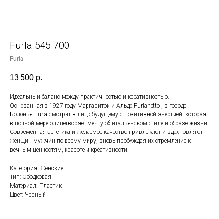
Furla 545 700
Furla
13 500
р.
Идеальный баланс между практичностью и креативностью.
Основанная в 1927 году Маргаритой и Альдо Furlanetto , в городе
Болонья Furla смотрит в лицо будущему с позитивной энергией, которая
в полной мере олицетворяет мечту об итальянском стиле и образе жизни.
Современная эстетика и желаемое качество привлекают и вдохновляют
женщин мужчин по всему миру, вновь пробуждая их стремление к
вечным ценностям, красоте и креативности.
Категория: Женские
Тип: Ободковая
Материал: Пластик
Цвет: Черный