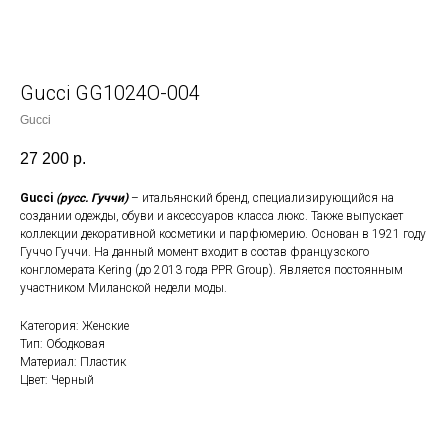
Gucci GG1024О-004
Gucci
27 200
р.
Gucci
(русс. Гуччи)
– итальянский бренд, специализирующийся на
создании одежды, обуви и аксессуаров класса люкс. Также выпускает
коллекции декоративной косметики и парфюмерию. Основан в 1921 году
Гуччо Гуччи. На данный момент входит в состав французского
конгломерата Kering (до 2013 года PPR Group). Является постоянным
участником Миланской недели моды.
Категория: Женские
Тип: Ободковая
Материал: Пластик
Цвет: Черный