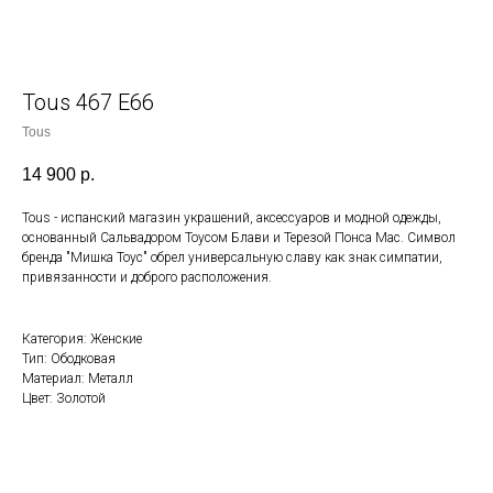
Tous 467 E66
Tous
14 900
р.
Tous - испанский магазин украшений, аксессуаров и модной одежды,
основанный Сальвадором Тоусом Блави и Терезой Понса Мас. Символ
бренда "Мишка Тоус" обрел универсальную славу как знак симпатии,
привязанности и доброго расположения.
Категория: Женские
Тип: Ободковая
Материал: Металл
Цвет: Золотой