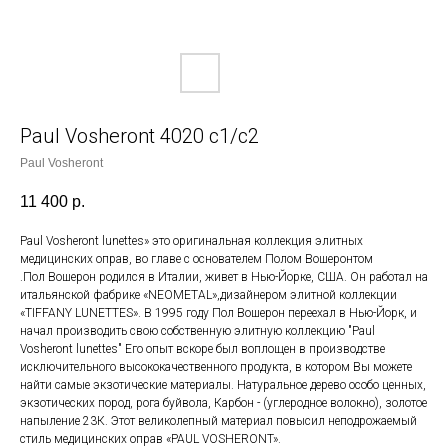
Paul Vosheront 4020 с1/c2
Paul Vosheront
11 400
р.
Paul Vosheront lunettes» это оригинальная коллекция элитных
медицинских оправ, во главе с основателем Полом Вошеронтом
.Пол Вошерон родился в Италии, живет в Нью-Йорке, США. Он работал на
итальянской фабрике «NEOMETAL»,дизайнером элитной коллекции
«TIFFANY LUNETTES». В 1995 году Пол Вошерон переехал в Нью-Йорк, и
начал производить свою собственную элитную коллекцию "Paul
Vosheront lunettes" Его опыт вскоре был воплощен в производстве
исключительного высококачественного продукта, в котором Вы можете
найти самые экзотические материалы. Натуральное дерево особо ценных,
экзотических пород, рога буйвола, Карбон - (углеродное волокно), золотое
напыление 23К. Этот великолепный материал повысил неподрожаемый
стиль медицинских оправ «PAUL VOSHERONT».