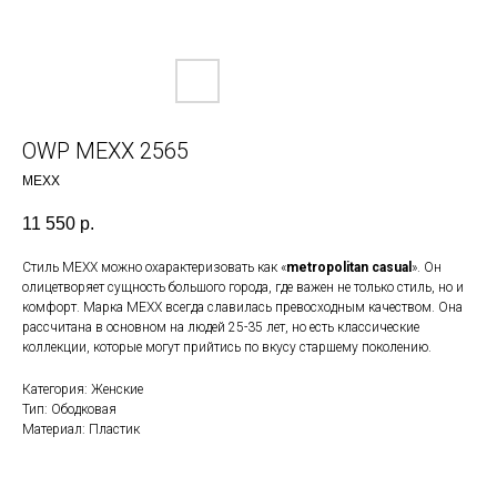
OWP MEXX 2565
MEXX
11 550
р.
Стиль MEXX можно охарактеризовать как «
metropolitan casual
». Он
олицетворяет сущность большого города, где важен не только стиль, но и
комфорт. Марка MEXX всегда славилась превосходным качеством. Она
рассчитана в основном на людей 25-35 лет, но есть классические
коллекции, которые могут прийтись по вкусу старшему поколению.
Категория: Женские
Тип: Ободковая
Материал: Пластик