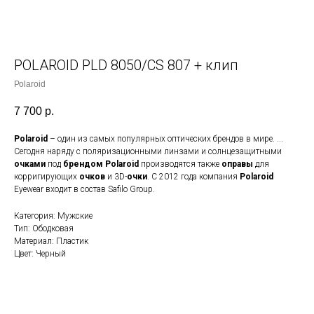
POLAROID PLD 8050/CS 807 + клип
Роlаrоid
7 700
р.
Polaroid
– один из самых популярных оптических брендов в мире. ...
Сегодня наряду с поляризационными линзами и солнцезащитными
очками
под
брендом Polaroid
производятся также
оправы
для
корригирующих
очков
и 3D-
очки
. С 2012 года компания
Polaroid
Eyewear входит в состав Safilo Group.
Категория: Мужские
Тип: Ободковая
Материал: Пластик
Цвет: Черный