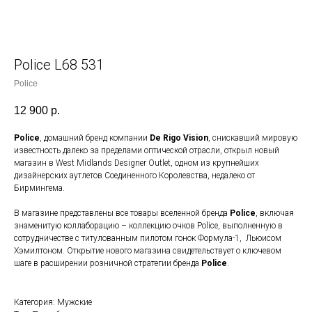
Police L68 531
Police
12 900
р.
Police
, домашний бренд компании
De Rigo Vision
, снискавший мировую
известность далеко за пределами оптической отрасли, открыл новый
магазин в West Midlands Designer Outlet, одном из крупнейших
дизайнерских аутлетов Соединенного Королевства, недалеко от
Бирмингема.
В магазине представлены все товары вселенной бренда
Police
, включая
знаменитую коллаборацию – коллекцию очков Police, выполненную в
сотрудничестве с титулованным пилотом гонок Формула-1, Льюисом
Хэмилтоном. Открытие нового магазина свидетельствует о ключевом
шаге в расширении розничной стратегии бренда
Police
.
Категория: Мужские