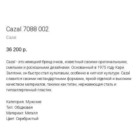
Cazal 7088 002
Cazal
36 200
р.
Cazal - это немецкий бренд очков, известный своими оригинальными,
смелыми и роскошными дизайнами. Основанный в 1975 году Кари
Заллони, он быстро стал культовым, особенно в хип-хоп культуре. Cazal
славится своими нестандартными формами, яркой отделкой и высоким
качеством материалов, такими как титан, нержавеющая сталь и
гипоаллергенный пластик.
Категория: Мужские
Тип: Ободковая
Материал: Металл
Цвет: Серебристый