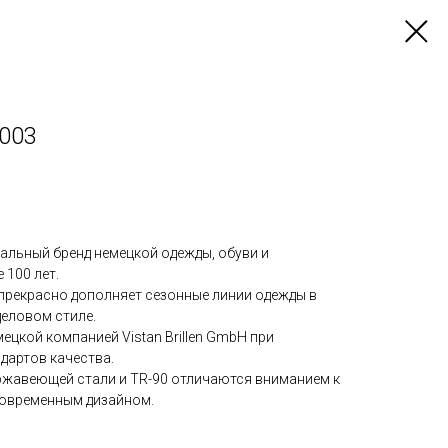
 003
альный бренд немецкой одежды, обуви и
 100 лет.
прекрасно дополняет сезонные линии одежды в
деловом стиле.
ецкой компанией Vistan Brillen GmbH при
дартов качества.
ержавеющей стали и TR-90 отличаются вниманием к
современным дизайном.