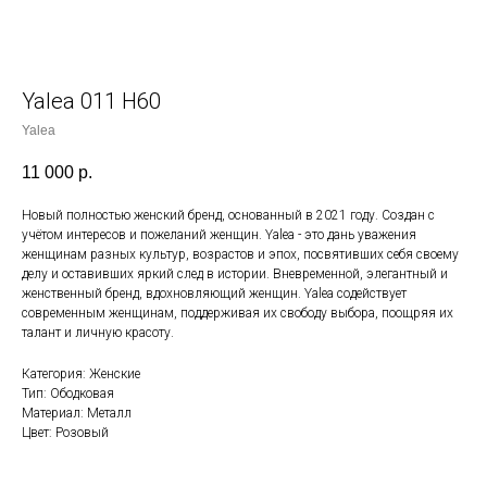
Yalea 011 H60
Yalea
11 000
р.
Новый полностью женский бренд, основанный в 2021 году. Создан с
учётом интересов и пожеланий женщин. Yalea - это дань уважения
женщинам разных культур, возрастов и эпох, посвятивших себя своему
делу и оставивших яркий след в истории. Вневременной, элегантный и
женственный бренд, вдохновляющий женщин. Yalea содействует
современным женщинам, поддерживая их свободу выбора, поощряя их
талант и личную красоту.
Категория: Женские
Тип: Ободковая
Материал: Металл
Цвет: Розовый