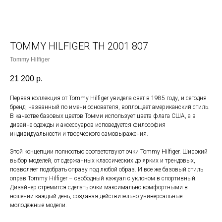
TOMMY HILFIGER TH 2001 807
Tommy Hilfiger
21 200
р.
Первая коллекция от Tommy Hilfiger увидела свет в 1985 году, и сегодня
бренд, названный по имени основателя, воплощает американский стиль.
В качестве базовых цветов Томми использует цвета флага США, а в
дизайне одежды и аксессуаров исповедуется философия
индивидуальности и творческого самовыражения.
Этой концепции полностью соответствуют очки Tommy Hilfiger. Широкий
выбор моделей, от сдержанных классических до ярких и трендовых,
позволяет подобрать оправу под любой образ. И все же базовый стиль
оправ Tommy Hilfiger – свободный кэжуал с уклоном в спортивный.
Дизайнер стремится сделать очки максимально комфортными в
ношении каждый день, создавая действительно универсальные
молодежные модели.